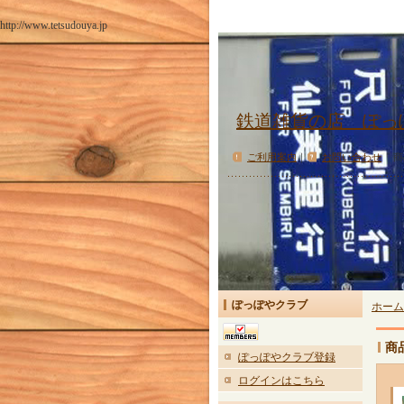
http://www.tetsudouya.jp
鉄道雑貨の店 ぽっ
ご利用案内
｜
お問い合わせ
商
ぽっぽやクラブ
ホーム
商
ぽっぽやクラブ登録
ログインはこちら