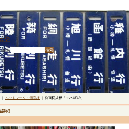
ぽや
品検索
:
｜
ヘッドマーク・側面板
｜
側面切抜板「モハ483-9」
品詳細