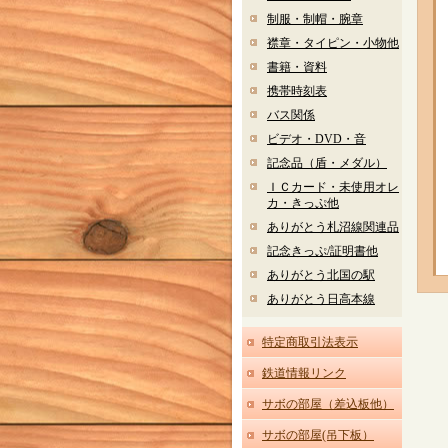
制服・制帽・腕章
襟章・タイピン・小物他
書籍・資料
携帯時刻表
バス関係
ビデオ・DVD・音
記念品（盾・メダル）
ＩＣカード・未使用オレ
カ・きっぷ他
ありがとう札沼線関連品
記念きっぷ/証明書他
ありがとう北国の駅
ありがとう日高本線
特定商取引法表示
鉄道情報リンク
サボの部屋（差込板他）
サボの部屋(吊下板）