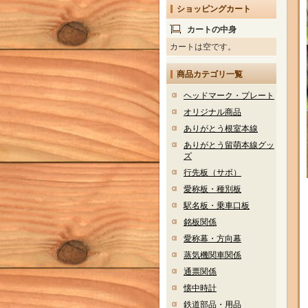
ショッピングカート
カートの中身
カートは空です。
商品カテゴリ一覧
ヘッドマーク・プレート
オリジナル商品
ありがとう根室本線
ありがとう留萌本線グッ
ズ
行先板（サボ）
愛称板・種別板
駅名板・乗車口板
銘板関係
愛称幕・方向幕
蒸気機関車関係
通票関係
懐中時計
鉄道部品・用品