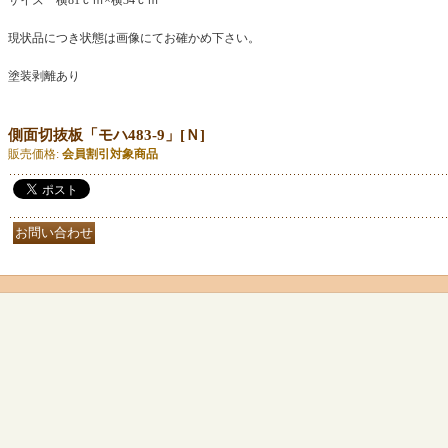
サイズ 横81ｃｍ×横34ｃｍ
現状品につき状態は画像にてお確かめ下さい。
塗装剥離あり
側面切抜板「モハ483-9」
[
Ｎ
]
販売価格
:
会員割引対象商品