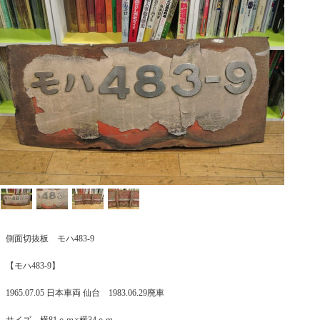
側面切抜板 モハ483-9
【モハ483-9】
1965.07.05 日本車両 仙台 1983.06.29廃車