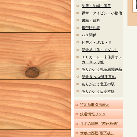
制服・制帽・腕章
襟章・タイピン・小物他
書籍・資料
携帯時刻表
バス関係
ビデオ・DVD・音
記念品（盾・メダル）
ＩＣカード・未使用オレ
カ・きっぷ他
ありがとう札沼線関連品
記念きっぷ/証明書他
ありがとう北国の駅
ありがとう日高本線
特定商取引法表示
鉄道情報リンク
サボの部屋（差込板他）
サボの部屋(吊下板）