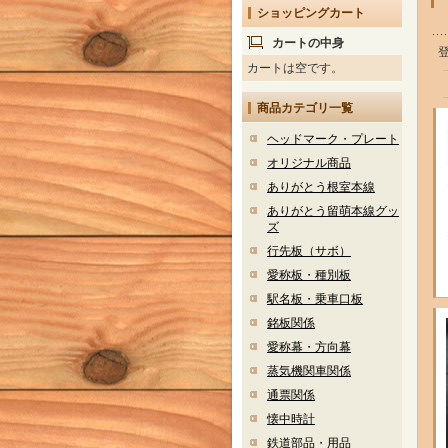
ショッピングカート
カートの中身
カートは空です。
商品カテゴリ一覧
ヘッドマーク・プレート
オリジナル商品
ありがとう根室本線
ありがとう留萌本線グッ
ズ
行先板（サボ）
愛称板・種別板
駅名板・乗車口板
銘板関係
愛称幕・方向幕
蒸気機関車関係
通票関係
懐中時計
鉄道部品・用品