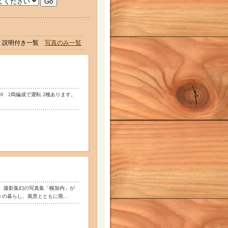
説明付き一覧
写真のみ一覧
ハ40 2両編成で運転 2種あります。
 撮影集幻の写真集「幌加内」が
人々の暮らし、風景とともに廃…