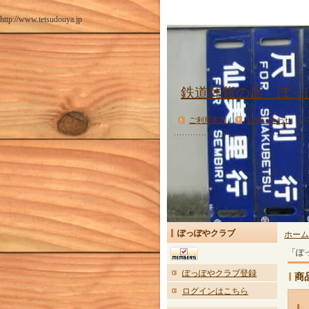
http://www.tetsudouya.jp
鉄道雑貨の店 ぽっ
ご利用案内
｜
お問い合わせ
商
ぽっぽやクラブ
ホーム
「ぽ
ぽっぽやクラブ登録
商
ログインはこちら