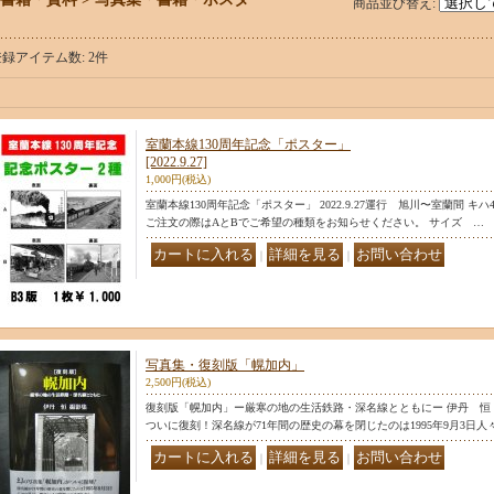
商品並び替え
:
登録アイテム数
:
2件
室蘭本線130周年記念「ポスター」
[2022.9.27]
1,000円
(税込)
室蘭本線130周年記念「ポスター」 2022.9.27運行 旭川〜室蘭間 キ
ご注文の際はAとBでご希望の種類をお知らせください。 サイズ …
｜
｜
写真集・復刻版「幌加内」
2,500円
(税込)
復刻版「幌加内」ー厳寒の地の生活鉄路・深名線とともにー 伊丹 恒
ついに復刻！深名線が71年間の歴史の幕を閉じたのは1995年9月3日
｜
｜