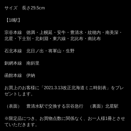
サイズ 長さ29.5cm
【18駅】
宗谷本線 徳満・上幌延・安牛・豊清水・紋穂内・南美深・
北星・下士別・北剣淵・東六線・北比布・南比布
石北本線 北日ノ出・将軍山・生野
釧網本線 南斜里
函館本線 伊納
お買上のお客様に「2021.3.13改正北海道ミニ時刻表」をプレ
ゼントします。
（表面） 豊清水駅で交換する宗谷急行 （裏面）北星駅
※限定品につき、お買物点数に関係なく、お一人様1冊とさせ
ていただきます。