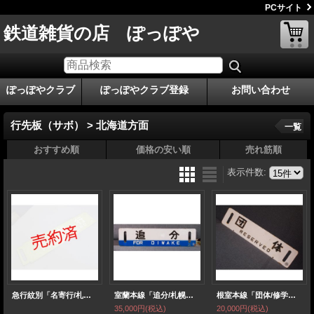
PCサイト
鉄道雑貨の店 ぽっぽや
ぽっぽやクラブ
ぽっぽやクラブ登録
お問い合わせ
行先板（サボ） > 北海道方面
一覧
おすすめ順
価格の安い順
売れ筋順
表示件数
:
急行紋別「名寄行/札幌行」○名
室蘭本線「追分/札幌」○手
根室本線「団体/修学旅行専用」○釧
35,000円
(税込)
20,000円
(税込)